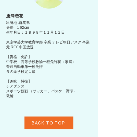
唐澤恋花
出身地 :群馬県
身長 : １62cm
生年月日：１９９８年１１月１２日
東京学芸大学教育学部 卒業 テレビ朝日アスク 卒業
元 RCC中国放送
【資格・免許】
中学校・高等学校教諭一種免許状（家庭）
普通自動車第一種免許
食の薬学検定１級
【趣味・特技】
チアダンス
スポーツ観戦 （サッカー、バスケ、野球）
裁縫
BACK TO TOP