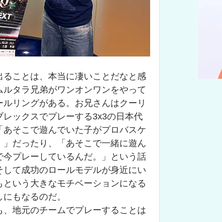
出ることは、本当に凄いことだなと感
ムルタラ兄弟がワンオンワンをやって
ールリングがある。お兄さんはクーリ
レックスでプレーする3x3の日本代
「あそこで遊んでいた子がプロバスケ
。」だったり、「あそこで一緒に遊ん
で今プレーしているんだ。」という話
そして成功のロールモデルが身近にい
もという大きなモチベーションになる
しにもなるのだ。
も、地元のチームでプレーすることは