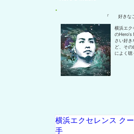
『 好き
横浜エク
のHero
さい好き
ど、その
によく聴
横浜エクセレンス ク
手