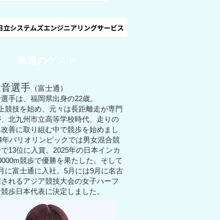
来週のゲスト
綾音選手
（富士通）
選手は、福岡県出身の22歳。
上競技を始め、
元々は長距離走が専門
が、
北九州市立高等学校時代、走りの
ム改善に取り組む中で
競歩を始めまし
24年パリオリンピックでは男女混合競
で13位に入賞。
2025年の日本インカ
0000m競歩で優勝を果たした。
そして
月に富士通に入社。
5月には9月に名古
催されるアジア競技大会の
女子ハーフ
ン競歩日本代表に決定しました。