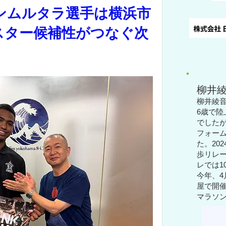
ンムルタラ選手は横浜市
スター候補性がつなぐ次
柳井
柳井綾音
6歳で陸
でした
フォー
た。
20
歩リレー
レでは1
今年、4
屋で開
マラソ